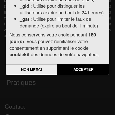
La mairie de Montréjeau vous souhaite la bienvenue
: Utilisé pour distinguer les
_gid
sur son site internet afin de vous présenter les
utilisateurs (expire au bout de 24 heures)
informations pratiques concernant la mairie (horaires
d'ouverture, les élus, la vie municipale, etc.) mais aussi
: Utilisé pour limiter le taux de
_gat
toute l'actualité de la commune, les services mis à
demande (expire au bout de 1 minute)
votre disposition et les liens utiles pour vos démarches
Nous conservons votre choix pendant
180
administratives.
. Vous pouvez réinitialiser votre
jour(s)
consentement en supprimant le cookie
Actualités
Agenda
des données de votre navigateur.
cookiekit
ACCEPTER
NON MERCI
Informations
Pratiques
Contact