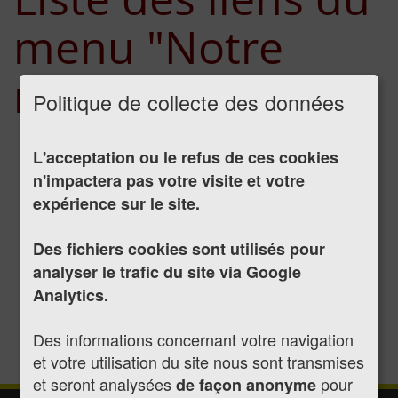
menu "Notre
mairie"
Politique de collecte des données
Notre municipalité
L'acceptation ou le refus de ces cookies
Nos élus
n'impactera pas votre visite et votre
Libre expression
expérience sur le site.
Nos décisions
Nos délibérations
Des fichiers cookies sont utilisés pour
Arrêtés municipaux permanents
analyser le trafic du site via Google
Nos avis préalables
Analytics.
Nos projets
Nos bulletins d’informations
Des informations concernant votre navigation
Nos services municipaux
et votre utilisation du site nous sont transmises
et seront analysées
pour
de façon anonyme