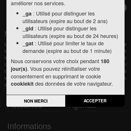
améliorer nos services.
Inscription à la
Valider
: Utilisé pour distinguer les
_ga
newsletter
utilisateurs (expire au bout de 2 ans)
: Utilisé pour distinguer les
_gid
Mairie de Montréjeau
utilisateurs (expire au bout de 24 heures)
: Utilisé pour limiter le taux de
_gat
La mairie de Montréjeau vous souhaite la bienvenue
demande (expire au bout de 1 minute)
sur son site internet afin de vous présenter les
informations pratiques concernant la mairie (horaires
Nous conservons votre choix pendant
180
d'ouverture, les élus, la vie municipale, etc.) mais aussi
. Vous pouvez réinitialiser votre
jour(s)
toute l'actualité de la commune, les services mis à
consentement en supprimant le cookie
votre disposition et les liens utiles pour vos démarches
des données de votre navigateur.
cookiekit
administratives.
ACCEPTER
NON MERCI
Actualités
Agenda
Informations