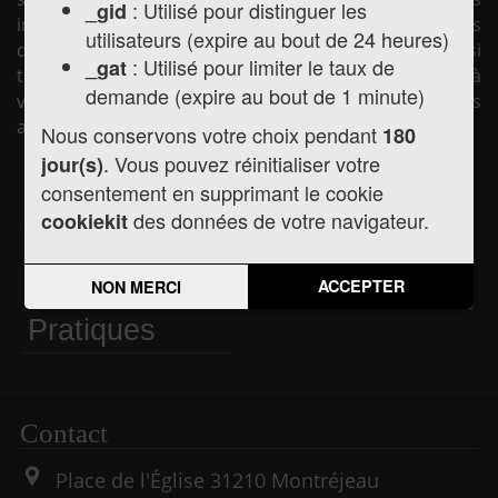
: Utilisé pour distinguer les
_gid
informations pratiques concernant la mairie (horaires
utilisateurs (expire au bout de 24 heures)
d'ouverture, les élus, la vie municipale, etc.) mais aussi
: Utilisé pour limiter le taux de
_gat
toute l'actualité de la commune, les services mis à
demande (expire au bout de 1 minute)
votre disposition et les liens utiles pour vos démarches
administratives.
Nous conservons votre choix pendant
180
. Vous pouvez réinitialiser votre
jour(s)
consentement en supprimant le cookie
Actualités
Agenda
des données de votre navigateur.
cookiekit
Informations
ACCEPTER
NON MERCI
Pratiques
Contact
Place de l'Église
31210
Montréjeau