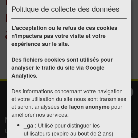
Politique de collecte des données
menu "Nos
associations"
L'acceptation ou le refus de ces cookies
n'impactera pas votre visite et votre
expérience sur le site.
Les associations
Organisation d'une manifestation
Des fichiers cookies sont utilisés pour
Demande de subvention
analyser le trafic du site via Google
Analytics.
Des informations concernant votre navigation
Inscription à la
Valider
et votre utilisation du site nous sont transmises
newsletter
et seront analysées
pour
de façon anonyme
améliorer nos services.
Mairie de Montréjeau
: Utilisé pour distinguer les
_ga
La mairie de Montréjeau vous souhaite la bienvenue
utilisateurs (expire au bout de 2 ans)
sur son site internet afin de vous présenter les