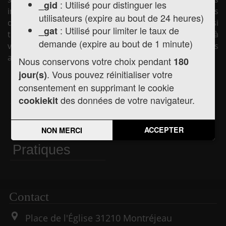
: Utilisé pour distinguer les
_gid
informations pratiques concernant la mairie (horaires
utilisateurs (expire au bout de 24 heures)
d'ouverture, les élus, la vie municipale, etc.) mais aussi
: Utilisé pour limiter le taux de
_gat
toute l'actualité de la commune, les services mis à
demande (expire au bout de 1 minute)
votre disposition et les liens utiles pour vos démarches
administratives.
Nous conservons votre choix pendant
180
. Vous pouvez réinitialiser votre
jour(s)
consentement en supprimant le cookie
Actualités
Agenda
des données de votre navigateur.
cookiekit
Informations
ACCEPTER
NON MERCI
Pratiques
Contact
Place de l'Église
31210
Montréjeau