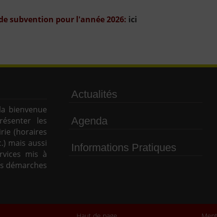
 de subvention pour l'année 2026:
ici
Actualités
la bienvenue
Agenda
résenter les
rie (horaires
c.) mais aussi
Informations Pratiques
rvices mis à
vos démarches
Haut de page
Ment