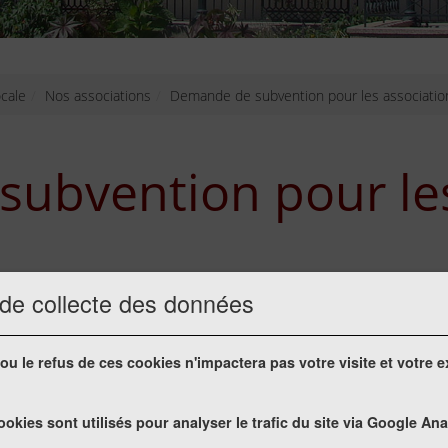
ocale
Nos associations
Demande de subvention pour les associatio
ubvention pour les
 dépôt des dossiers
 de collecte des données
ou le refus de ces cookies n'impactera pas votre visite et votre 
n formulaire destiné à toutes les associations désirant obt
ookies sont utilisés pour analyser le trafic du site via Google Ana