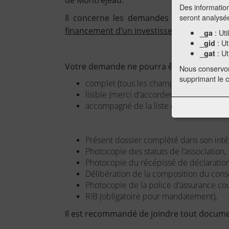
de Montréjeau.
Des information
seront analys
Il concerne les demandes de financement
financement d’un investissement
.
: Uti
_ga
: Ut
_gid
: Ut
_gat
Votre demande ne pourra être prise en com
Nous conservo
supprimant le 
complet (tous les champs doivent être 
lisible (merci d’accorder un soin à l’écri
accompagné de la liste des pièces listé
Présent dossier complété dans son intégr
Photocopie des statuts de l’association,
Photocopie du récépissé de déclaration
Délibération de la composition du conse
Photocopie de la police d’assurance couv
RIB (obligatoire pour mandatement),
Il est recommandé de joindre tout document