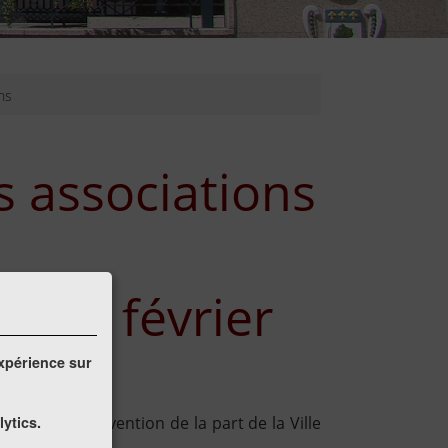
ns
 associations
 : 20 février
expérience sur
enir une subvention de la part de la Ville
lytics.