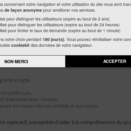
s concernant votre navigation et votre utilisation du site nous sont tra
ées
pour améliorer nos services.
 relatives aux projets annuels ou aux actions spécifique
de façon anonyme
lisé pour distinguer les utilisateurs (expire au bout de 2 ans)
ilisé pour distinguer les utilisateurs (expire au bout de 24 heures)
ilisé pour limiter le taux de demande (expire au bout de 1 minute)
pte que si ce dossier est :
ns votre choix pendant
. Vous pouvez réinitialiser votre c
180 jour(s)
cookie
des données de votre navigateur.
cookiekit
remplis)
ture)
es ci-dessous.
ACCEPTER
NON MERCI
alité et signé,
 en préfecture,
il d’administration / bureau,
rant les risques liés aux activités et aux locaux,
 explicatif, susceptible d'aider à la compréhension du proj