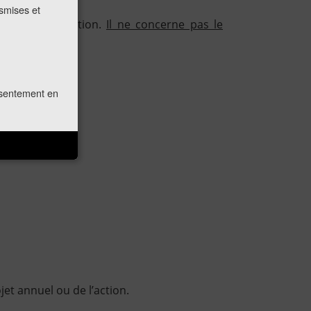
nsmises et
s de l’association.
Il ne concerne pas le
onsentement en
et annuel ou de l’action.