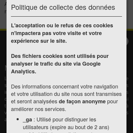
Attention ! La page demandée est introuvable ou
Politique de collecte des données
n'existe pas.
L'acceptation ou le refus de ces cookies
n'impactera pas votre visite et votre
expérience sur le site.
Inscription à la
Valider
newsletter
Des fichiers cookies sont utilisés pour
analyser le trafic du site via Google
Mairie de Montréjeau
Analytics.
La mairie de Montréjeau vous souhaite la bienvenue
sur son site internet afin de vous présenter les
Des informations concernant votre navigation
informations pratiques concernant la mairie (horaires
et votre utilisation du site nous sont transmises
d'ouverture, les élus, la vie municipale, etc.) mais aussi
et seront analysées
pour
de façon anonyme
toute l'actualité de la commune, les services mis à
améliorer nos services.
votre disposition et les liens utiles pour vos démarches
: Utilisé pour distinguer les
_ga
administratives.
utilisateurs (expire au bout de 2 ans)