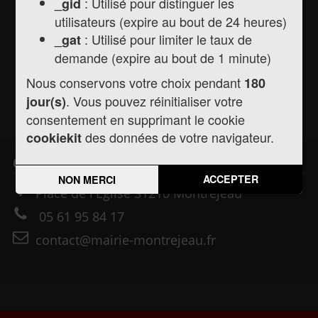
: Utilisé pour distinguer les
_gid
Actualités
Agenda
utilisateurs (expire au bout de 24 heures)
: Utilisé pour limiter le taux de
_gat
demande (expire au bout de 1 minute)
Informations
Nous conservons votre choix pendant
180
Pratiques
. Vous pouvez réinitialiser votre
jour(s)
consentement en supprimant le cookie
des données de votre navigateur.
cookiekit
Contact
ACCEPTER
NON MERCI
Place de l'Église
31210
Montréjeau
05 61 95 84 17
contact@mairie-montrejeau.fr