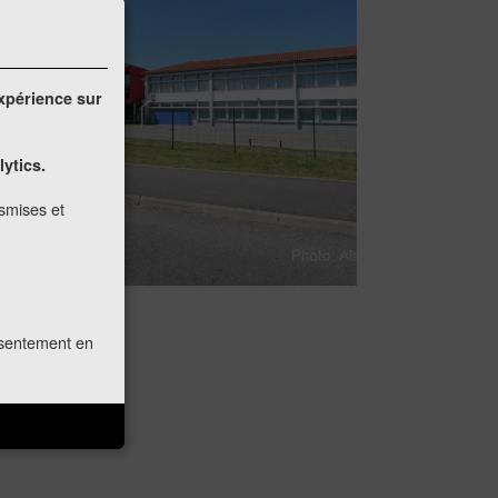
expérience sur
lytics.
nsmises et
onsentement en