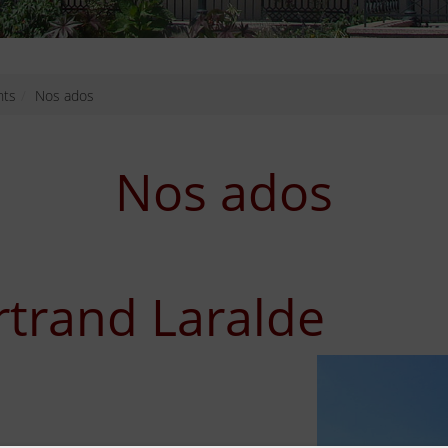
nts
Nos ados
Nos ados
rtrand Laralde