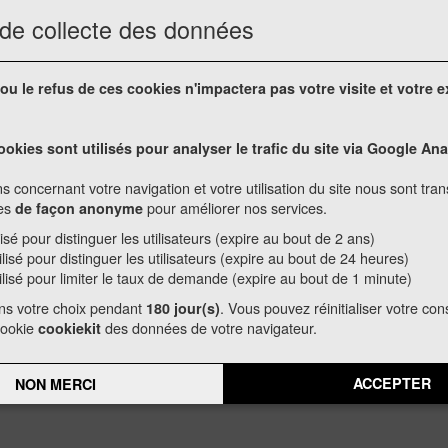
 de collecte des données
 accéder au site du collège avec
ou le refus de ces cookies n'impactera pas votre visite et votre 
-garonne.fr
ookies sont utilisés pour analyser le trafic du site via Google Ana
s concernant votre navigation et votre utilisation du site nous sont tra
ées
pour améliorer nos services.
de façon anonyme
 collège Bertrand Laralde de
lisé pour distinguer les utilisateurs (expire au bout de 2 ans)
ilisé pour distinguer les utilisateurs (expire au bout de 24 heures)
ilisé pour limiter le taux de demande (expire au bout de 1 minute)
ns votre choix pendant
. Vous pouvez réinitialiser votre c
180 jour(s)
cookie
des données de votre navigateur.
cookiekit
ACCEPTER
NON MERCI