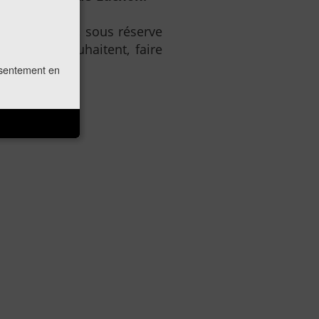
ie de France, sous réserve
, s’ils le souhaitent, faire
onsentement en