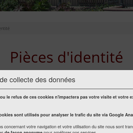
entité
Pièces d'identité
 de collecte des données
 ne peut établir ou renouveler sa carte d’identité
ou le refus de ces cookies n'impactera pas votre visite et votre 
. Les 26 communes de Haute-Garonne équipées d'u
onale d'identité ou son passeport sont (du Nord a
ookies sont utilisés pour analyser le trafic du site via Google Ana
Castelginest, L'Union, Blagnac, Toulouse, Colomiers, 
ux, Castanet-Tolosan, Saint-Lys, Muret, Montgiscar
s concernant votre navigation et votre utilisation du site nous sont tra
e-en-Dodon, Carbonne, Cazères,
Saint-Gaudens,
Aspet
ées
pour améliorer nos services.
de façon anonyme