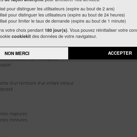
lisé pour distinguer les utilisateurs (expire au bout de 2 ans)
 de déposer sa demande dans n’importe quelle mair
ilisé pour distinguer les utilisateurs (expire au bout de 24 heures)
ispositif de recueil. Les montréjeaulais peuvent donc
ilisé pour limiter le taux de demande (expire au bout de 1 minute)
an.
ns votre choix pendant
. Vous pouvez réinitialiser votre c
180 jour(s)
cookie
des données de votre navigateur.
cookiekit
onnes majeures
ACCEPTER
NON MERCI
onnes mineures non mancipées
seport
rtie d'un territoire d'un enfant mineur
dentité
:
onnes majeures
onnes mineures