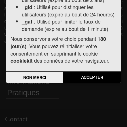
La mairie de Montréjeau vous souhaite la bienvenue
: Utilisé pour distinguer les
_gid
sur son site internet afin de vous présenter les
utilisateurs (expire au bout de 24 heures)
informations pratiques concernant la mairie (horaires
: Utilisé pour limiter le taux de
_gat
d'ouverture, les élus, la vie municipale, etc.) mais aussi
toute l'actualité de la commune, les services mis à
demande (expire au bout de 1 minute)
votre disposition et les liens utiles pour vos démarches
Nous conservons votre choix pendant
180
administratives.
. Vous pouvez réinitialiser votre
jour(s)
consentement en supprimant le cookie
Actualités
des données de votre navigateur.
Agenda
cookiekit
ACCEPTER
NON MERCI
Informations
Pratiques
Contact