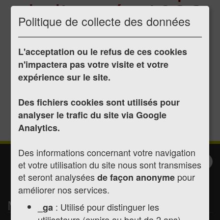
de l'année 1986
Politique de collecte des données
L'acceptation ou le refus de ces cookies
Publié le 07/07/2017
n'impactera pas votre visite et votre
Délibération du 27/03/1986
expérience sur le site.
Délibération du 09/06/1986
Délibération du 26/09/1986
Des fichiers cookies sont utilisés pour
Délibération du 21/11/1986
analyser le trafic du site via Google
Analytics.
Des informations concernant votre navigation
Inscription à la
Valider
et votre utilisation du site nous sont transmises
et seront analysées
newsletter
pour
de façon anonyme
améliorer nos services.
Mairie de Montréjeau
: Utilisé pour distinguer les
_ga
utilisateurs (expire au bout de 2 ans)