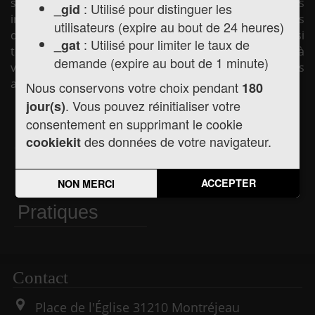
sur son site internet afin de vous présenter les
: Utilisé pour distinguer les
_gid
informations pratiques concernant la mairie (horaires
utilisateurs (expire au bout de 24 heures)
d'ouverture, les élus, la vie municipale, etc.) mais aussi
: Utilisé pour limiter le taux de
_gat
toute l'actualité de la commune, les services mis à
demande (expire au bout de 1 minute)
votre disposition et les liens utiles pour vos démarches
administratives.
Nous conservons votre choix pendant
180
. Vous pouvez réinitialiser votre
jour(s)
consentement en supprimant le cookie
Actualités
Agenda
des données de votre navigateur.
cookiekit
Informations
ACCEPTER
NON MERCI
Pratiques
Contact
Place de l'Église
31210
Montréjeau