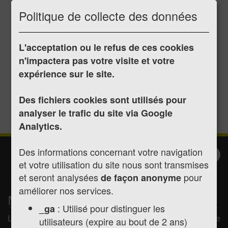
de l'année 1973
Politique de collecte des données
L'acceptation ou le refus de ces cookies
n'impactera pas votre visite et votre
Publié le 07/07/2017
expérience sur le site.
Délibération du 21/03/1973
Délibération du 28/06/1973
Des fichiers cookies sont utilisés pour
Délibération du 21/11/1973
analyser le trafic du site via Google
Analytics.
Des informations concernant votre navigation
Inscription à la
Valider
et votre utilisation du site nous sont transmises
newsletter
et seront analysées
pour
de façon anonyme
améliorer nos services.
Mairie de Montréjeau
: Utilisé pour distinguer les
_ga
La mairie de Montréjeau vous souhaite la bienvenue
utilisateurs (expire au bout de 2 ans)