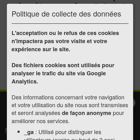
de l'année 2010
Politique de collecte des données
L'acceptation ou le refus de ces cookies
Publié le 11/07/2017
n'impactera pas votre visite et votre
Délibération du 15/04/2010
expérience sur le site.
Délibération du 24/06/2010
Délibération du 02/08/2010
Des fichiers cookies sont utilisés pour
Délibération du 18/11/2010
analyser le trafic du site via Google
Analytics.
Des informations concernant votre navigation
Inscription à la
Valider
et votre utilisation du site nous sont transmises
et seront analysées
newsletter
pour
de façon anonyme
améliorer nos services.
Mairie de Montréjeau
: Utilisé pour distinguer les
_ga
utilisateurs (expire au bout de 2 ans)