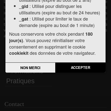
La mairie de Montréjeau vous souhaite la bienvenue
: Utilisé pour distinguer les
_gid
sur son site internet afin de vous présenter les
utilisateurs (expire au bout de 24 heures)
informations pratiques concernant la mairie (horaires
: Utilisé pour limiter le taux de
_gat
d'ouverture, les élus, la vie municipale, etc.) mais aussi
toute l'actualité de la commune, les services mis à
demande (expire au bout de 1 minute)
votre disposition et les liens utiles pour vos démarches
Nous conservons votre choix pendant
180
administratives.
. Vous pouvez réinitialiser votre
jour(s)
consentement en supprimant le cookie
Actualités
des données de votre navigateur.
Agenda
cookiekit
ACCEPTER
NON MERCI
Informations
Pratiques
Contact