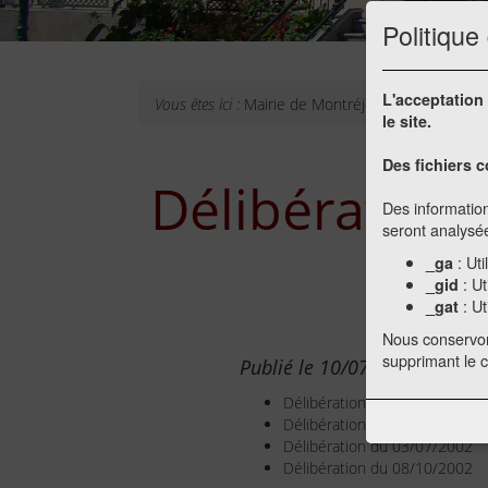
Politique
L'acceptation 
Vous êtes ici :
Mairie de Montréjeau
Délibératio
le site.
Des fichiers c
Délibérations
Des information
seront analys
: Uti
_ga
: Ut
_gid
: Ut
_gat
Nous conservo
supprimant le 
Publié le 10/07/2017
Délibération du 05/03/2002
Délibération du 10/04/2002
Délibération du 03/07/2002
Délibération du 08/10/2002