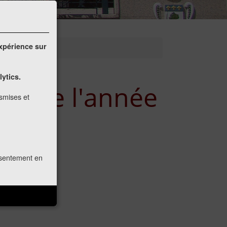
expérience sur
lytics.
pal de l'année
nsmises et
onsentement en