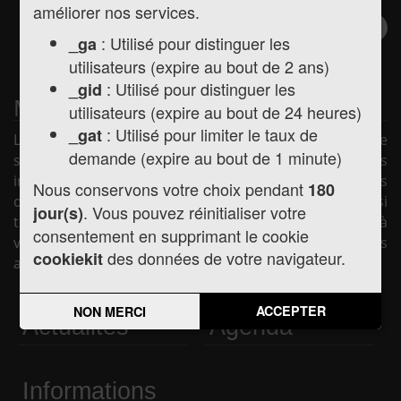
améliorer nos services.
Inscription à la
Valider
: Utilisé pour distinguer les
_ga
newsletter
utilisateurs (expire au bout de 2 ans)
: Utilisé pour distinguer les
_gid
Mairie de Montréjeau
utilisateurs (expire au bout de 24 heures)
: Utilisé pour limiter le taux de
_gat
La mairie de Montréjeau vous souhaite la bienvenue
demande (expire au bout de 1 minute)
sur son site internet afin de vous présenter les
informations pratiques concernant la mairie (horaires
Nous conservons votre choix pendant
180
d'ouverture, les élus, la vie municipale, etc.) mais aussi
. Vous pouvez réinitialiser votre
jour(s)
toute l'actualité de la commune, les services mis à
consentement en supprimant le cookie
votre disposition et les liens utiles pour vos démarches
des données de votre navigateur.
cookiekit
administratives.
ACCEPTER
NON MERCI
Actualités
Agenda
Informations