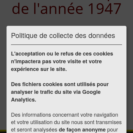
de l'année 1947
Politique de collecte des données
Publié le 07/07/2017
Délibération du 18/03/1947
Délibération du 10/04/1947
L'acceptation ou le refus de ces cookies
Délibération du 16/05/1947
n'impactera pas votre visite et votre
Délibération du 21/05/1947
expérience sur le site.
Délibération du 13/08/1947
Délibération du 23/09/1947
Des fichiers cookies sont utilisés pour
Délibération du 26/10/1947
analyser le trafic du site via Google
Délibération du 07/11/1947
Analytics.
Délibération du 28/11/1947
Délibération du 10/12/1947
Des informations concernant votre navigation
et votre utilisation du site nous sont transmises
et seront analysées
pour
de façon anonyme