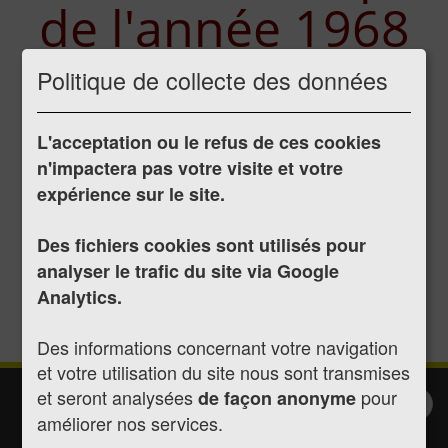
de l'année 1968
Politique de collecte des données
Publié le 07/07/2017
L'acceptation ou le refus de ces cookies
Délibération du 08/02/1968
n'impactera pas votre visite et votre
Délibération du 11/05/1968
expérience sur le site.
Délibération du 30/05/1968
Délibération du 22/06/1968
Des fichiers cookies sont utilisés pour
Délibération du 09/09/1968
analyser le trafic du site via Google
Délibération du 21/10/1968
Analytics.
Délibération du 06/12/1968
Des informations concernant votre navigation
et votre utilisation du site nous sont transmises
et seront analysées
pour
de façon anonyme
Inscription à la
Valider
améliorer nos services.
newsletter