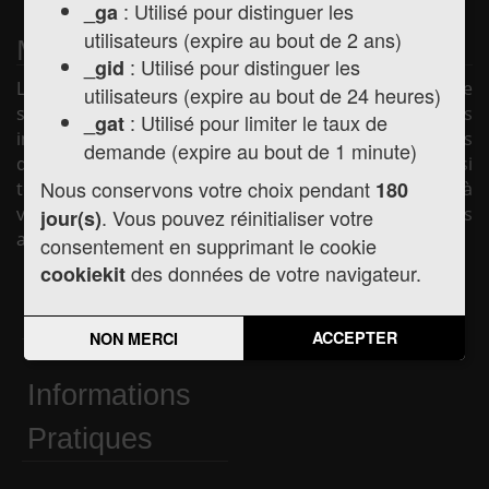
: Utilisé pour distinguer les
_ga
utilisateurs (expire au bout de 2 ans)
Mairie de Montréjeau
: Utilisé pour distinguer les
_gid
La mairie de Montréjeau vous souhaite la bienvenue
utilisateurs (expire au bout de 24 heures)
sur son site internet afin de vous présenter les
: Utilisé pour limiter le taux de
_gat
informations pratiques concernant la mairie (horaires
demande (expire au bout de 1 minute)
d'ouverture, les élus, la vie municipale, etc.) mais aussi
Nous conservons votre choix pendant
180
toute l'actualité de la commune, les services mis à
votre disposition et les liens utiles pour vos démarches
. Vous pouvez réinitialiser votre
jour(s)
administratives.
consentement en supprimant le cookie
des données de votre navigateur.
cookiekit
Actualités
Agenda
ACCEPTER
NON MERCI
Informations
Pratiques