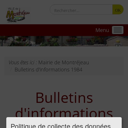
OK
Menu
Vous êtes ici :
Mairie de Montréjeau
Bulletins d'informations 1984
Bulletins
d'informations
Politique de collecte des données