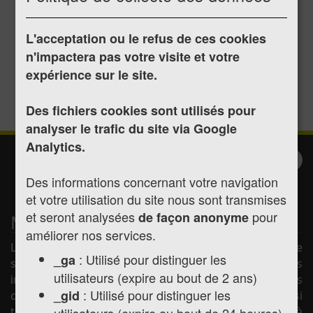
1984
L'acceptation ou le refus de ces cookies
n'impactera pas votre visite et votre
Publié le 13/07/2017
expérience sur le site.
1984 Montréjeau informations n°2
Des fichiers cookies sont utilisés pour
analyser le trafic du site via Google
Analytics.
Inscription à la
Valider
Des informations concernant votre navigation
newsletter
et votre utilisation du site nous sont transmises
et seront analysées
pour
de façon anonyme
Mairie de Montréjeau
améliorer nos services.
La mairie de Montréjeau vous souhaite la bienvenue
: Utilisé pour distinguer les
_ga
sur son site internet afin de vous présenter les
utilisateurs (expire au bout de 2 ans)
informations pratiques concernant la mairie (horaires
: Utilisé pour distinguer les
_gid
d'ouverture, les élus, la vie municipale, etc.) mais aussi
utilisateurs (expire au bout de 24 heures)
toute l'actualité de la commune, les services mis à