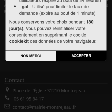
votre disposition et les liens utiles pour vos démarches
: Utilisé pour limiter le taux de
_gat
administratives.
demande (expire au bout de 1 minute)
Nous conservons votre choix pendant
180
. Vous pouvez réinitialiser votre
jour(s)
Actualités
Agenda
consentement en supprimant le cookie
des données de votre navigateur.
cookiekit
Informations
ACCEPTER
Pratiques
NON MERCI
Contact
Place de l'Église
31210
Montréjeau
05 61 95 84 17
contact@mairie-montrejeau.fr