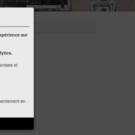
expérience sur
lytics.
nsmises et
onsentement en