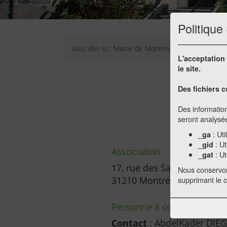
Politique
Vous êtes ici :
Mairie de Montréjeau
HARKIS
L'acceptation 
le site.
Des fichiers c
Des information
seront analys
: Uti
_ga
: Ut
_gid
Association
: Ut
_gat
17, rue des Salières
Nous conservo
supprimant le 
31210 Montréjeau
Personne à contacter
Contact
: AbdelKader DJE